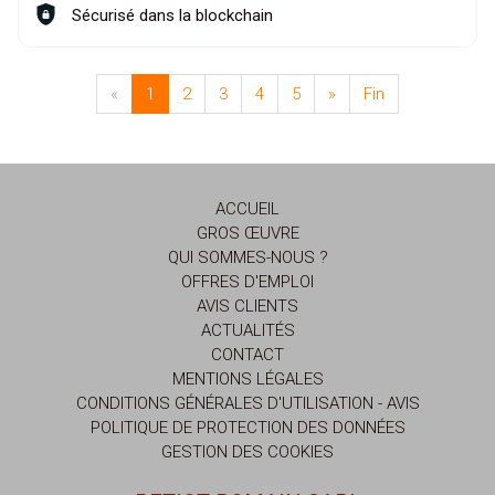
Sécurisé dans la blockchain
«
1
2
3
4
5
»
Fin
ACCUEIL
GROS ŒUVRE
QUI SOMMES-NOUS ?
OFFRES D'EMPLOI
AVIS CLIENTS
ACTUALITÉS
CONTACT
MENTIONS LÉGALES
CONDITIONS GÉNÉRALES D'UTILISATION - AVIS
POLITIQUE DE PROTECTION DES DONNÉES
GESTION DES COOKIES