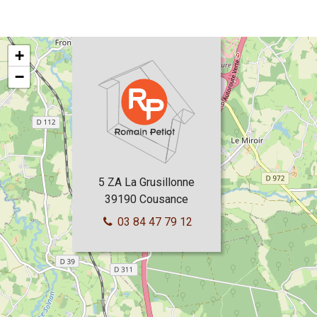
+
−
5 ZA La Grusillonne
39190
Cousance
03 84 47 79 12