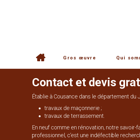
Gros œuvre
Qui som
Contact et devis gra
Établie à Cousance dans le département du J
travaux de maçonnerie ;
travaux de terrassement.
En neuf comme en rénovation, notre savoir-f
professionnel, c’est une indéfectible recher