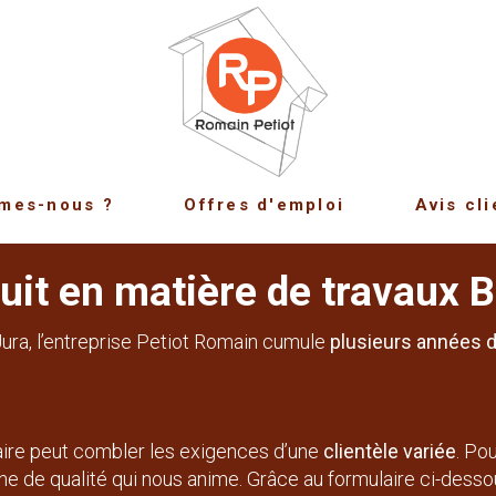
mes-nous ?
Offres d'emploi
Avis cli
tuit en matière de travaux 
ura, l’entreprise Petiot Romain cumule
plusieurs années d
aire peut combler les exigences d’une
clientèle variée
. Po
che de qualité qui nous anime. Grâce au formulaire ci-desso