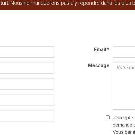
tuit
. Nous ne manquerons pas d’y répondre dans les plus br
Email
*
Message
J'accepte
demande de
Vous bénéf