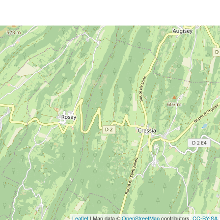
Leaflet
| Map data ©
OpenStreetMap
contributors,
CC-BY-SA